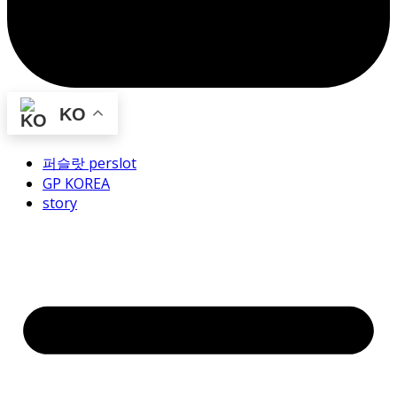
KO
퍼슬랏 perslot
GP KOREA
story