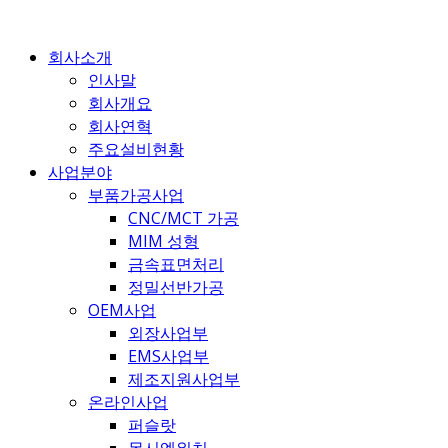
콘
텐
회사소개
츠
인사말
로
회사개요
건
회사연혁
너
주요설비현황
뛰
사업분야
기
부품가공사업
CNC/MCT 가공
MIM 성형
금속표면처리
정밀선반가공
OEM사업
외장사업부
EMS사업부
제조지원사업부
온라인사업
퍼슬랏