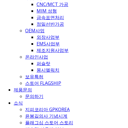
CNC/MCT 가공
MIM 성형
금속표면처리
정밀선반가공
OEM사업
외장사업부
EMS사업부
제조지원사업부
온라인사업
퍼슬랏
몽시엘워치
보유특허
스토어 FLAGSHIP
제품문의
문의하기
소식
지피코리아 GPKOREA
윤봉길의사 기념시계
플래그십 스토어 스토리