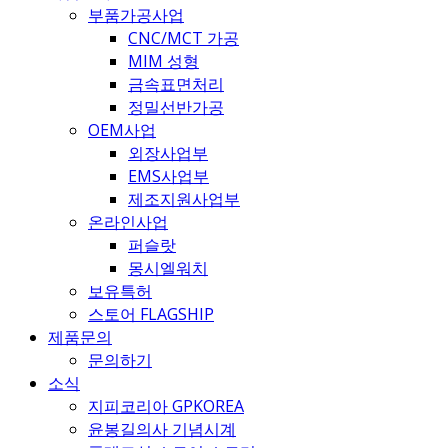
부품가공사업
CNC/MCT 가공
MIM 성형
금속표면처리
정밀선반가공
OEM사업
외장사업부
EMS사업부
제조지원사업부
온라인사업
퍼슬랏
몽시엘워치
보유특허
스토어 FLAGSHIP
제품문의
문의하기
소식
지피코리아 GPKOREA
윤봉길의사 기념시계