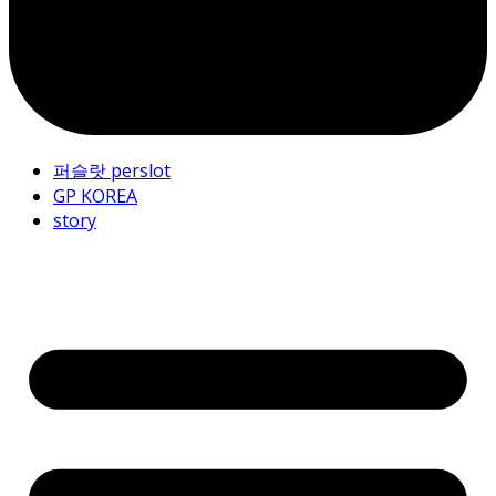
퍼슬랏 perslot
GP KOREA
story