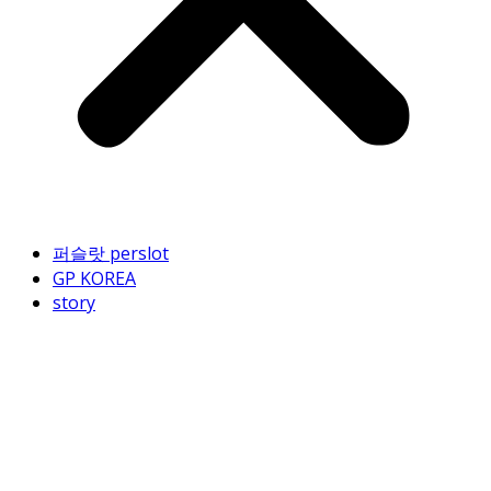
퍼슬랏 perslot
GP KOREA
story