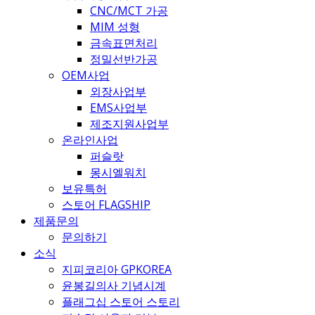
CNC/MCT 가공
MIM 성형
금속표면처리
정밀선반가공
OEM사업
외장사업부
EMS사업부
제조지원사업부
온라인사업
퍼슬랏
몽시엘워치
보유특허
스토어 FLAGSHIP
제품문의
문의하기
소식
지피코리아 GPKOREA
윤봉길의사 기념시계
플래그십 스토어 스토리