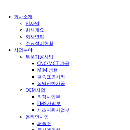
콘
텐
회사소개
츠
인사말
로
회사개요
건
회사연혁
너
주요설비현황
뛰
사업분야
기
부품가공사업
CNC/MCT 가공
MIM 성형
금속표면처리
정밀선반가공
OEM사업
외장사업부
EMS사업부
제조지원사업부
온라인사업
퍼슬랏