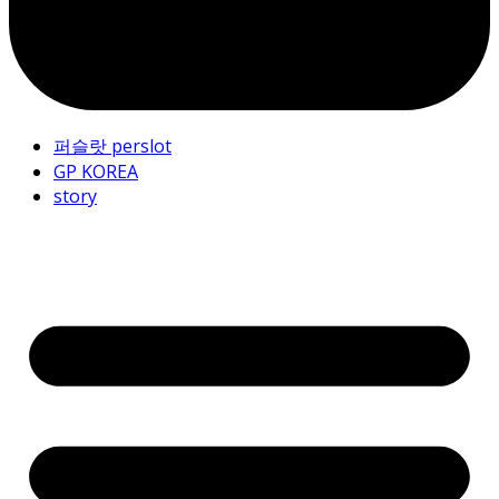
퍼슬랏 perslot
GP KOREA
story