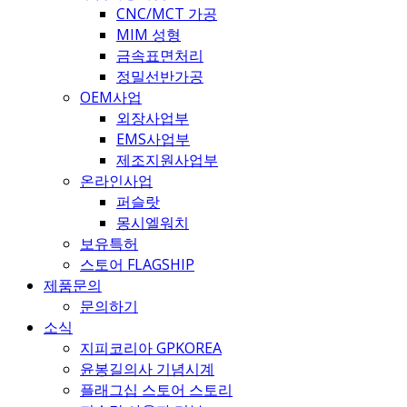
CNC/MCT 가공
MIM 성형
금속표면처리
정밀선반가공
OEM사업
외장사업부
EMS사업부
제조지원사업부
온라인사업
퍼슬랏
몽시엘워치
보유특허
스토어 FLAGSHIP
제품문의
문의하기
소식
지피코리아 GPKOREA
윤봉길의사 기념시계
플래그십 스토어 스토리