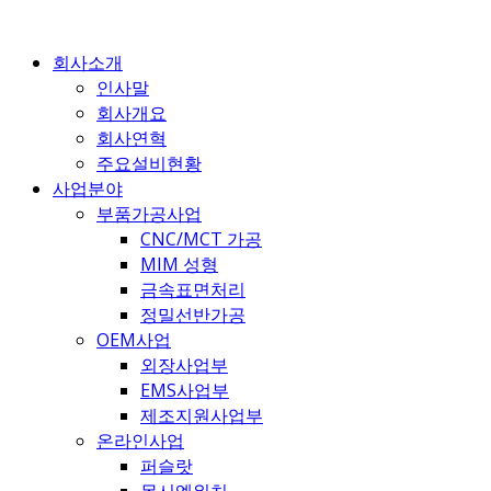
콘
텐
회사소개
츠
인사말
로
회사개요
건
회사연혁
너
주요설비현황
뛰
사업분야
기
부품가공사업
CNC/MCT 가공
MIM 성형
금속표면처리
정밀선반가공
OEM사업
외장사업부
EMS사업부
제조지원사업부
온라인사업
퍼슬랏