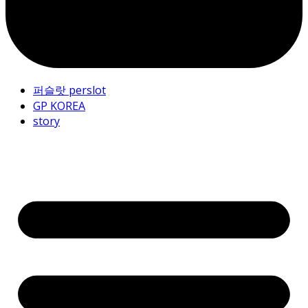
퍼슬랏 perslot
GP KOREA
story