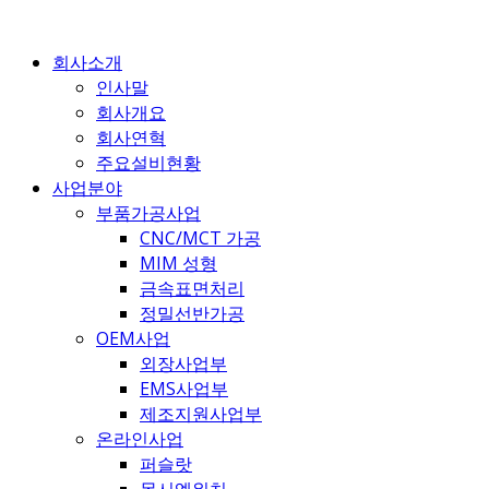
콘
텐
회사소개
츠
인사말
로
회사개요
건
회사연혁
너
주요설비현황
뛰
사업분야
기
부품가공사업
CNC/MCT 가공
MIM 성형
금속표면처리
정밀선반가공
OEM사업
외장사업부
EMS사업부
제조지원사업부
온라인사업
퍼슬랏