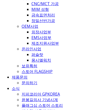
CNC/MCT 가공
MIM 성형
금속표면처리
정밀선반가공
OEM사업
외장사업부
EMS사업부
제조지원사업부
온라인사업
퍼슬랏
몽시엘워치
보유특허
스토어 FLAGSHIP
제품문의
문의하기
소식
지피코리아 GPKOREA
윤봉길의사 기념시계
플래그십 스토어 스토리