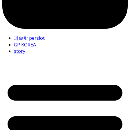
퍼슬랏 perslot
GP KOREA
story