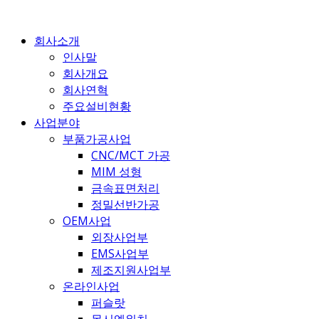
콘
텐
회사소개
츠
인사말
로
회사개요
건
회사연혁
너
주요설비현황
뛰
사업분야
기
부품가공사업
CNC/MCT 가공
MIM 성형
금속표면처리
정밀선반가공
OEM사업
외장사업부
EMS사업부
제조지원사업부
온라인사업
퍼슬랏