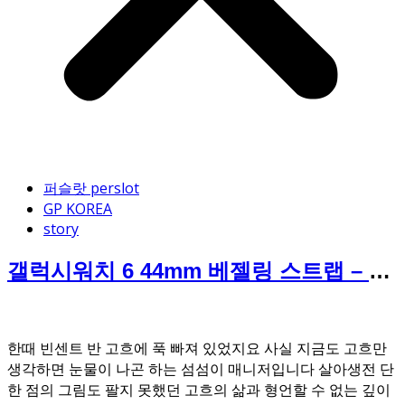
퍼슬랏 perslot
GP KOREA
story
갤럭시워치 6 44mm 베젤링 스트랩 – 유
디트
한때 빈센트 반 고흐에 푹 빠져 있었지요 사실 지금도 고흐만
생각하면 눈물이 나곤 하는 섬섬이 매니저입니다 살아생전 단
한 점의 그림도 팔지 못했던 고흐의 삶과 형언할 수 없는 깊이