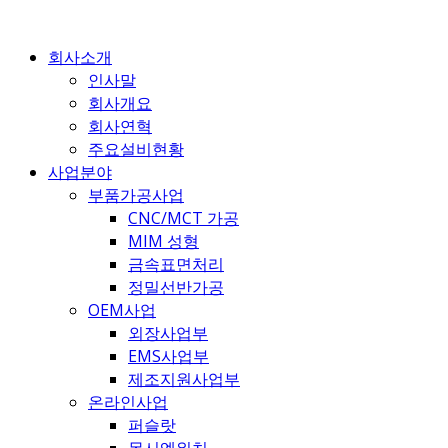
콘
텐
회사소개
츠
인사말
로
회사개요
건
회사연혁
너
주요설비현황
뛰
사업분야
기
부품가공사업
CNC/MCT 가공
MIM 성형
금속표면처리
정밀선반가공
OEM사업
외장사업부
EMS사업부
제조지원사업부
온라인사업
퍼슬랏