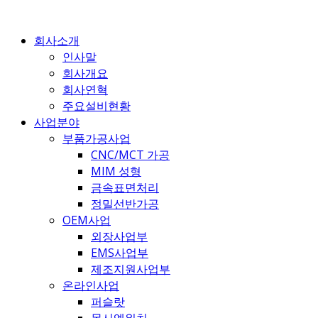
콘
텐
회사소개
츠
인사말
로
회사개요
건
회사연혁
너
주요설비현황
뛰
사업분야
기
부품가공사업
CNC/MCT 가공
MIM 성형
금속표면처리
정밀선반가공
OEM사업
외장사업부
EMS사업부
제조지원사업부
온라인사업
퍼슬랏