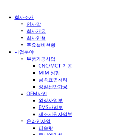
콘
텐
회사소개
츠
인사말
로
회사개요
건
회사연혁
너
주요설비현황
뛰
사업분야
기
부품가공사업
CNC/MCT 가공
MIM 성형
금속표면처리
정밀선반가공
OEM사업
외장사업부
EMS사업부
제조지원사업부
온라인사업
퍼슬랏