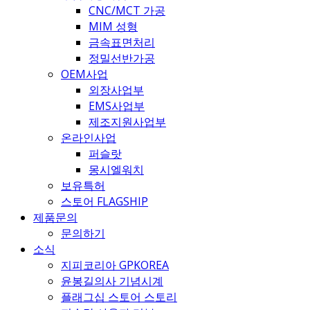
CNC/MCT 가공
MIM 성형
금속표면처리
정밀선반가공
OEM사업
외장사업부
EMS사업부
제조지원사업부
온라인사업
퍼슬랏
몽시엘워치
보유특허
스토어 FLAGSHIP
제품문의
문의하기
소식
지피코리아 GPKOREA
윤봉길의사 기념시계
플래그십 스토어 스토리