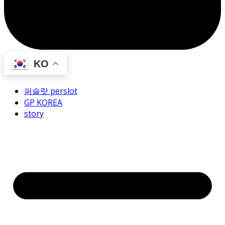
KO
퍼슬랏 perslot
GP KOREA
story