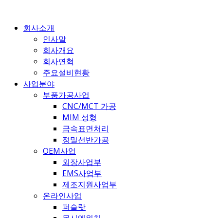
콘
텐
회사소개
츠
인사말
로
회사개요
건
회사연혁
너
주요설비현황
뛰
사업분야
기
부품가공사업
CNC/MCT 가공
MIM 성형
금속표면처리
정밀선반가공
OEM사업
외장사업부
EMS사업부
제조지원사업부
온라인사업
퍼슬랏