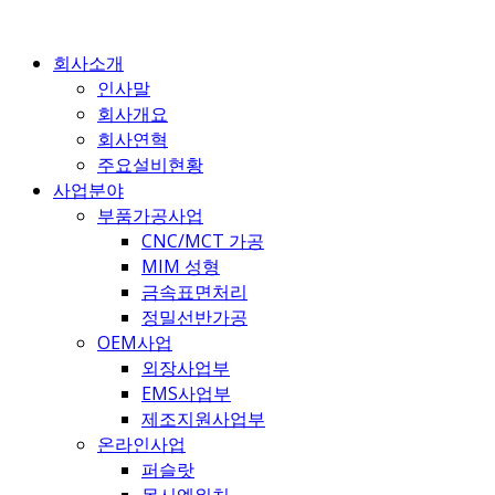
콘
텐
회사소개
츠
인사말
로
회사개요
건
회사연혁
너
주요설비현황
뛰
사업분야
기
부품가공사업
CNC/MCT 가공
MIM 성형
금속표면처리
정밀선반가공
OEM사업
외장사업부
EMS사업부
제조지원사업부
온라인사업
퍼슬랏