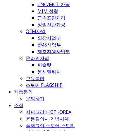
CNC/MCT 가공
MIM 성형
금속표면처리
정밀선반가공
OEM사업
외장사업부
EMS사업부
제조지원사업부
온라인사업
퍼슬랏
몽시엘워치
보유특허
스토어 FLAGSHIP
제품문의
문의하기
소식
지피코리아 GPKOREA
윤봉길의사 기념시계
플래그십 스토어 스토리