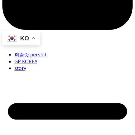
KO
퍼슬랏 perslot
GP KOREA
story