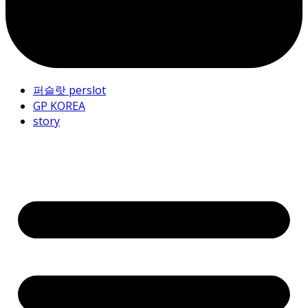
퍼슬랏 perslot
GP KOREA
story