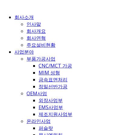
콘
텐
회사소개
츠
인사말
로
회사개요
건
회사연혁
너
주요설비현황
뛰
사업분야
기
부품가공사업
CNC/MCT 가공
MIM 성형
금속표면처리
정밀선반가공
OEM사업
외장사업부
EMS사업부
제조지원사업부
온라인사업
퍼슬랏