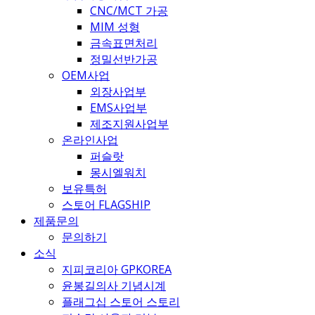
CNC/MCT 가공
MIM 성형
금속표면처리
정밀선반가공
OEM사업
외장사업부
EMS사업부
제조지원사업부
온라인사업
퍼슬랏
몽시엘워치
보유특허
스토어 FLAGSHIP
제품문의
문의하기
소식
지피코리아 GPKOREA
윤봉길의사 기념시계
플래그십 스토어 스토리