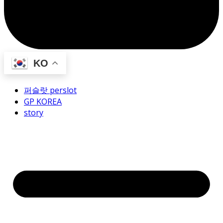
KO
퍼슬랏 perslot
GP KOREA
story