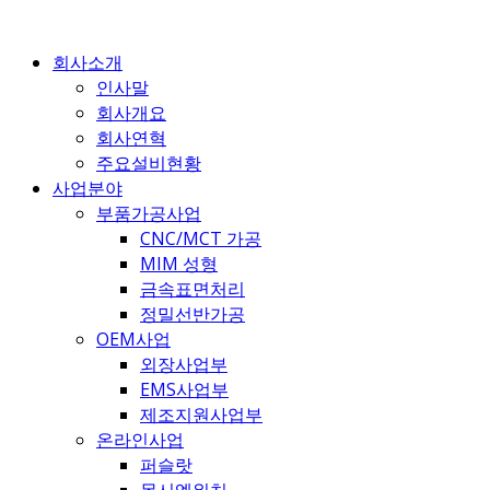
콘
텐
회사소개
츠
인사말
로
회사개요
건
회사연혁
너
주요설비현황
뛰
사업분야
기
부품가공사업
CNC/MCT 가공
MIM 성형
금속표면처리
정밀선반가공
OEM사업
외장사업부
EMS사업부
제조지원사업부
온라인사업
퍼슬랏