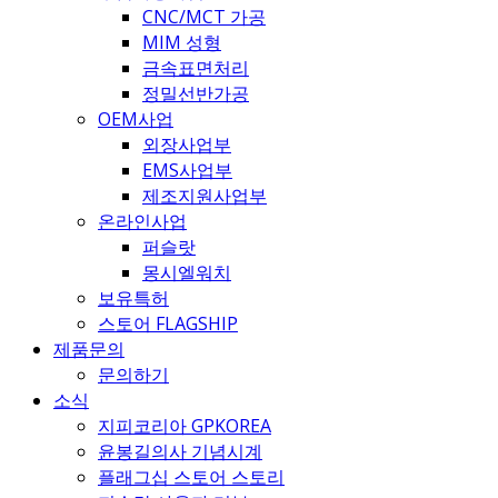
CNC/MCT 가공
MIM 성형
금속표면처리
정밀선반가공
OEM사업
외장사업부
EMS사업부
제조지원사업부
온라인사업
퍼슬랏
몽시엘워치
보유특허
스토어 FLAGSHIP
제품문의
문의하기
소식
지피코리아 GPKOREA
윤봉길의사 기념시계
플래그십 스토어 스토리