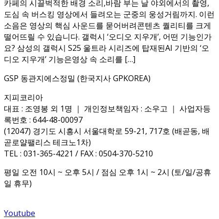
카페의 시끌벅적한 배경 소리,바람 부는 날 야외에서의 촬영,
도심 속 버스킹 영상에서 들려오는 군중의 웅성거림까지. 이런
소음은 영상의 핵심 사운드를 묻어버려콘텐츠 퀄리티를 크게
떨어뜨릴 수 있습니다. 갤럭시 ‘오디오 지우개’, 어떤 기능인가
요? 삼성의 갤럭시 S25 울트라 시리즈에 탑재된AI 기반의 ‘오
디오 지우개’ 기능은영상 속 소리를 […]
GSP 동관지에스정밀 (한국지사 GPKOREA)
지피코리아
대표 : 조영봉 외 1명 ｜ 개인정보책임자 : 소우고 ｜ 사업자등
록번호 : 644-48-00097
(12047) 경기도 시흥시 서울대학로 59-21, 717호 (배곧동, 배
곧로얄팰리스 테크노1차)
TEL : 031-365-4221 / FAX : 0504-370-5210
평일 오전 10시 ~ 오후 5시 / 점심 오후 1시 ~ 2시 (토/일/공휴
일 휴무)
Youtube