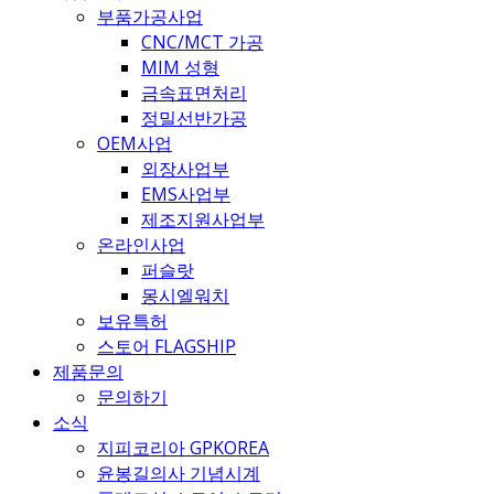
부품가공사업
CNC/MCT 가공
MIM 성형
금속표면처리
정밀선반가공
OEM사업
외장사업부
EMS사업부
제조지원사업부
온라인사업
퍼슬랏
몽시엘워치
보유특허
스토어 FLAGSHIP
제품문의
문의하기
소식
지피코리아 GPKOREA
윤봉길의사 기념시계