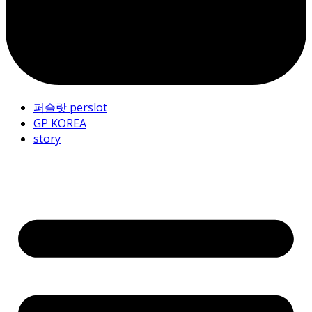
퍼슬랏 perslot
GP KOREA
story