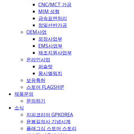
CNC/MCT 가공
MIM 성형
금속표면처리
정밀선반가공
OEM사업
외장사업부
EMS사업부
제조지원사업부
온라인사업
퍼슬랏
몽시엘워치
보유특허
스토어 FLAGSHIP
제품문의
문의하기
소식
지피코리아 GPKOREA
윤봉길의사 기념시계
플래그십 스토어 스토리