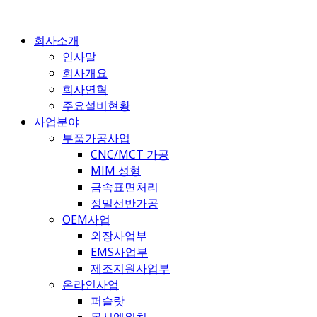
콘
텐
회사소개
츠
인사말
로
회사개요
건
회사연혁
너
주요설비현황
뛰
사업분야
기
부품가공사업
CNC/MCT 가공
MIM 성형
금속표면처리
정밀선반가공
OEM사업
외장사업부
EMS사업부
제조지원사업부
온라인사업
퍼슬랏