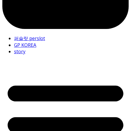
퍼슬랏 perslot
GP KOREA
story