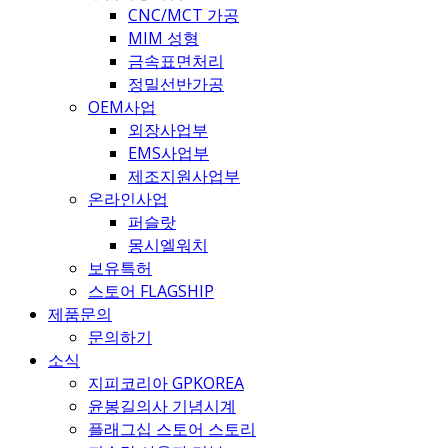
CNC/MCT 가공
MIM 성형
금속표면처리
정밀선반가공
OEM사업
외장사업부
EMS사업부
제조지원사업부
온라인사업
퍼슬랏
몽시엘워치
보유특허
스토어 FLAGSHIP
제품문의
문의하기
소식
지피코리아 GPKOREA
윤봉길의사 기념시계
플래그십 스토어 스토리