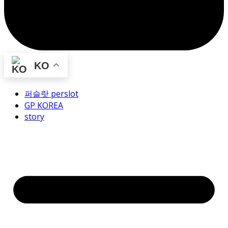
KO
퍼슬랏 perslot
GP KOREA
story