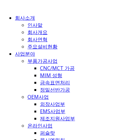
콘
텐
회사소개
츠
인사말
로
회사개요
건
회사연혁
너
주요설비현황
뛰
사업분야
기
부품가공사업
CNC/MCT 가공
MIM 성형
금속표면처리
정밀선반가공
OEM사업
외장사업부
EMS사업부
제조지원사업부
온라인사업
퍼슬랏