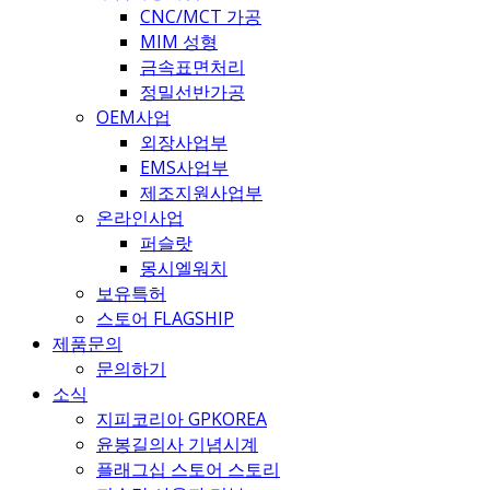
CNC/MCT 가공
MIM 성형
금속표면처리
정밀선반가공
OEM사업
외장사업부
EMS사업부
제조지원사업부
온라인사업
퍼슬랏
몽시엘워치
보유특허
스토어 FLAGSHIP
제품문의
문의하기
소식
지피코리아 GPKOREA
윤봉길의사 기념시계
플래그십 스토어 스토리