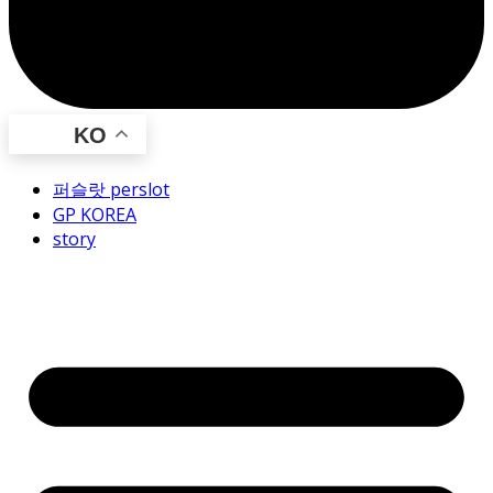
KO
퍼슬랏 perslot
GP KOREA
story