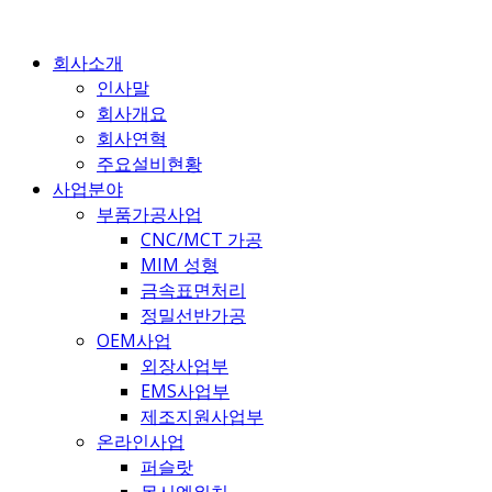
콘
텐
회사소개
츠
인사말
로
회사개요
건
회사연혁
너
주요설비현황
뛰
사업분야
기
부품가공사업
CNC/MCT 가공
MIM 성형
금속표면처리
정밀선반가공
OEM사업
외장사업부
EMS사업부
제조지원사업부
온라인사업
퍼슬랏