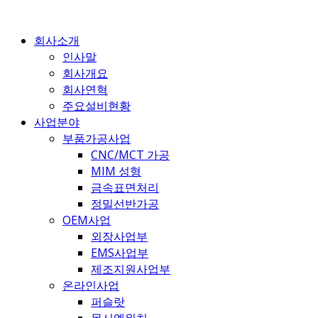
콘
텐
회사소개
츠
인사말
로
회사개요
건
회사연혁
너
주요설비현황
뛰
사업분야
기
부품가공사업
CNC/MCT 가공
MIM 성형
금속표면처리
정밀선반가공
OEM사업
외장사업부
EMS사업부
제조지원사업부
온라인사업
퍼슬랏