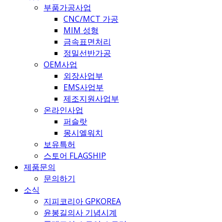
부품가공사업
CNC/MCT 가공
MIM 성형
금속표면처리
정밀선반가공
OEM사업
외장사업부
EMS사업부
제조지원사업부
온라인사업
퍼슬랏
몽시엘워치
보유특허
스토어 FLAGSHIP
제품문의
문의하기
소식
지피코리아 GPKOREA
윤봉길의사 기념시계