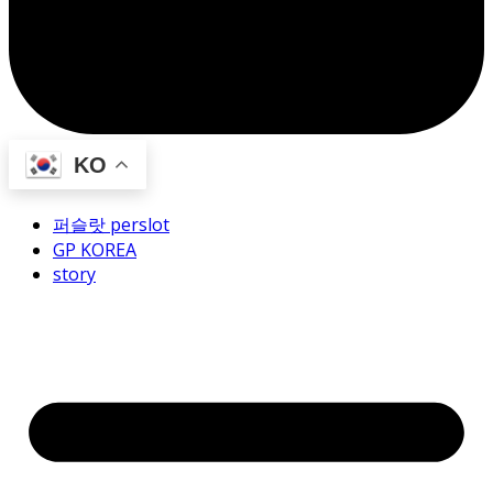
KO
퍼슬랏 perslot
GP KOREA
story