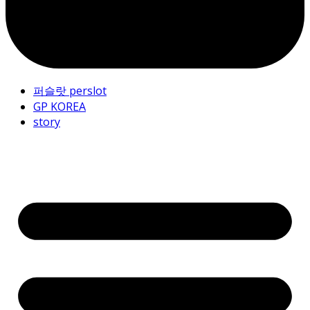
퍼슬랏 perslot
GP KOREA
story