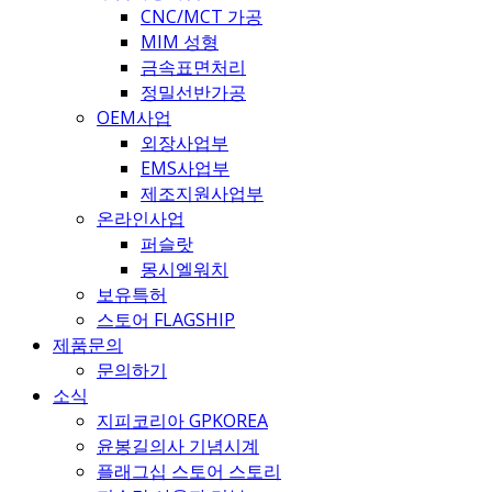
CNC/MCT 가공
MIM 성형
금속표면처리
정밀선반가공
OEM사업
외장사업부
EMS사업부
제조지원사업부
온라인사업
퍼슬랏
몽시엘워치
보유특허
스토어 FLAGSHIP
제품문의
문의하기
소식
지피코리아 GPKOREA
윤봉길의사 기념시계
플래그십 스토어 스토리