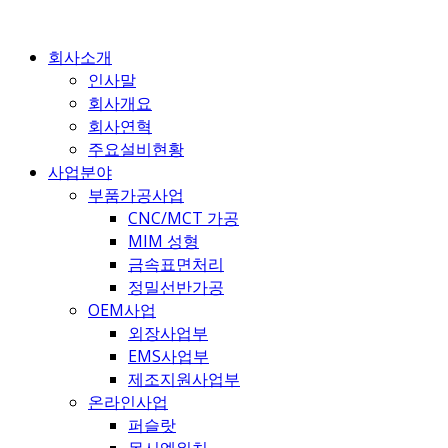
콘
텐
회사소개
츠
인사말
로
회사개요
건
회사연혁
너
주요설비현황
뛰
사업분야
기
부품가공사업
CNC/MCT 가공
MIM 성형
금속표면처리
정밀선반가공
OEM사업
외장사업부
EMS사업부
제조지원사업부
온라인사업
퍼슬랏