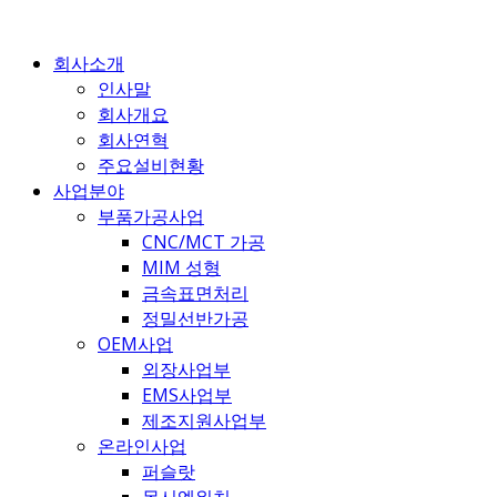
콘
텐
회사소개
츠
인사말
로
회사개요
건
회사연혁
너
주요설비현황
뛰
사업분야
기
부품가공사업
CNC/MCT 가공
MIM 성형
금속표면처리
정밀선반가공
OEM사업
외장사업부
EMS사업부
제조지원사업부
온라인사업
퍼슬랏