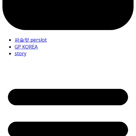
퍼슬랏 perslot
GP KOREA
story