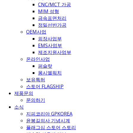
CNC/MCT 가공
MIM 성형
금속표면처리
정밀선반가공
OEM사업
외장사업부
EMS사업부
제조지원사업부
온라인사업
퍼슬랏
몽시엘워치
보유특허
스토어 FLAGSHIP
제품문의
문의하기
소식
지피코리아 GPKOREA
윤봉길의사 기념시계
플래그십 스토어 스토리