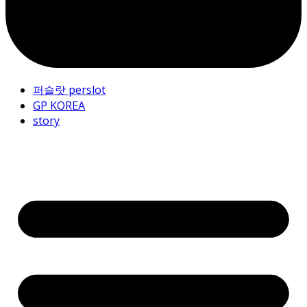
퍼슬랏 perslot
GP KOREA
story