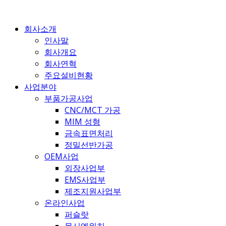
콘
텐
회사소개
츠
인사말
로
회사개요
건
회사연혁
너
주요설비현황
뛰
사업분야
기
부품가공사업
CNC/MCT 가공
MIM 성형
금속표면처리
정밀선반가공
OEM사업
외장사업부
EMS사업부
제조지원사업부
온라인사업
퍼슬랏