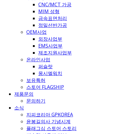
CNC/MCT 가공
MIM 성형
금속표면처리
정밀선반가공
OEM사업
외장사업부
EMS사업부
제조지원사업부
온라인사업
퍼슬랏
몽시엘워치
보유특허
스토어 FLAGSHIP
제품문의
문의하기
소식
지피코리아 GPKOREA
윤봉길의사 기념시계
플래그십 스토어 스토리