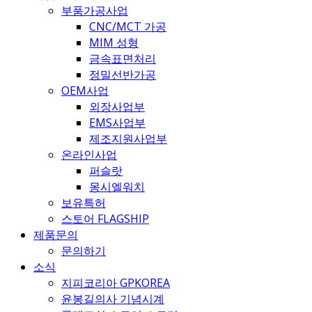
부품가공사업
CNC/MCT 가공
MIM 성형
금속표면처리
정밀선반가공
OEM사업
외장사업부
EMS사업부
제조지원사업부
온라인사업
퍼슬랏
몽시엘워치
보유특허
스토어 FLAGSHIP
제품문의
문의하기
소식
지피코리아 GPKOREA
윤봉길의사 기념시계