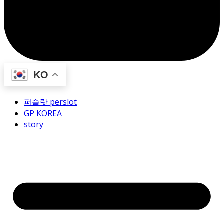
KO
퍼슬랏 perslot
GP KOREA
story