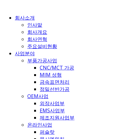
콘
텐
회사소개
츠
인사말
로
회사개요
건
회사연혁
너
주요설비현황
뛰
사업분야
기
부품가공사업
CNC/MCT 가공
MIM 성형
금속표면처리
정밀선반가공
OEM사업
외장사업부
EMS사업부
제조지원사업부
온라인사업
퍼슬랏