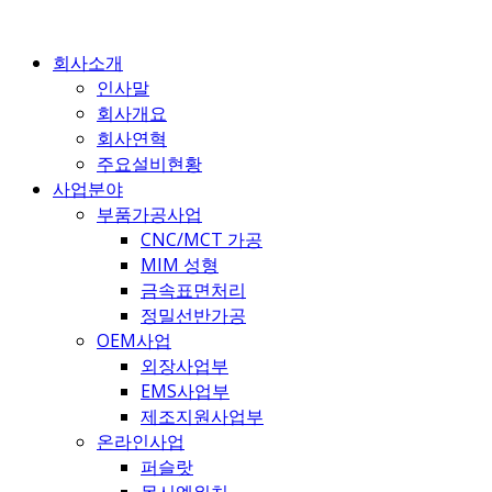
콘
텐
회사소개
츠
인사말
로
회사개요
건
회사연혁
너
주요설비현황
뛰
사업분야
기
부품가공사업
CNC/MCT 가공
MIM 성형
금속표면처리
정밀선반가공
OEM사업
외장사업부
EMS사업부
제조지원사업부
온라인사업
퍼슬랏