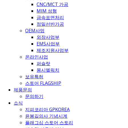
CNC/MCT 가공
MIM 성형
금속표면처리
정밀선반가공
OEM사업
외장사업부
EMS사업부
제조지원사업부
온라인사업
퍼슬랏
몽시엘워치
보유특허
스토어 FLAGSHIP
제품문의
문의하기
소식
지피코리아 GPKOREA
윤봉길의사 기념시계
플래그십 스토어 스토리