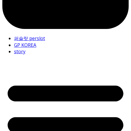
퍼슬랏 perslot
GP KOREA
story