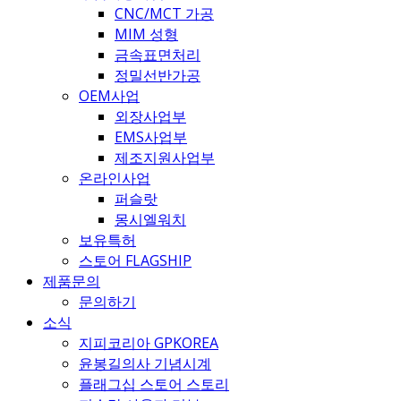
CNC/MCT 가공
MIM 성형
금속표면처리
정밀선반가공
OEM사업
외장사업부
EMS사업부
제조지원사업부
온라인사업
퍼슬랏
몽시엘워치
보유특허
스토어 FLAGSHIP
제품문의
문의하기
소식
지피코리아 GPKOREA
윤봉길의사 기념시계
플래그십 스토어 스토리