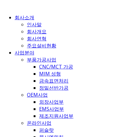
콘
텐
회사소개
츠
인사말
로
회사개요
건
회사연혁
너
주요설비현황
뛰
사업분야
기
부품가공사업
CNC/MCT 가공
MIM 성형
금속표면처리
정밀선반가공
OEM사업
외장사업부
EMS사업부
제조지원사업부
온라인사업
퍼슬랏