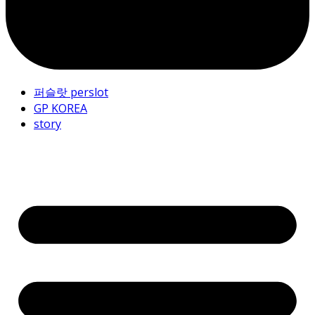
퍼슬랏 perslot
GP KOREA
story