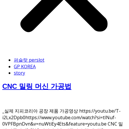
퍼슬랏 perslot
GP KOREA
story
CNC 밀링 머신 가공법
_실제 지피코리아 공장 제품 가공영상 https://youtu.be/T-
i2Lx2Dpb0https://www.youtube.com/watch?si=tINuf-
0VPFBpnDvn&v=nuWtiEy4Ets&feature=youtu.be CNC 밀