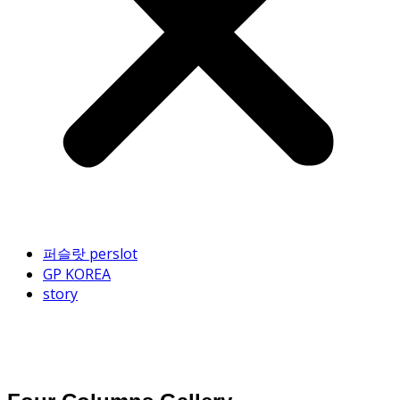
퍼슬랏 perslot
GP KOREA
story