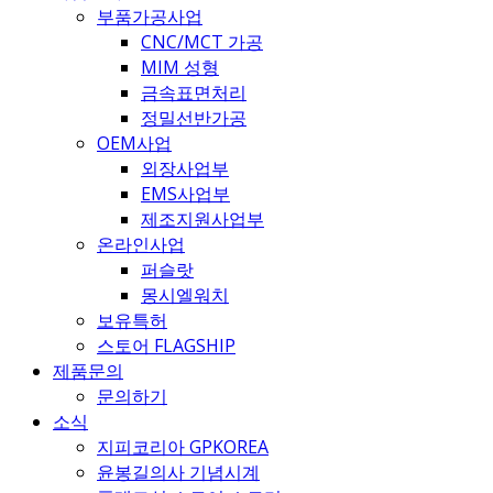
부품가공사업
CNC/MCT 가공
MIM 성형
금속표면처리
정밀선반가공
OEM사업
외장사업부
EMS사업부
제조지원사업부
온라인사업
퍼슬랏
몽시엘워치
보유특허
스토어 FLAGSHIP
제품문의
문의하기
소식
지피코리아 GPKOREA
윤봉길의사 기념시계