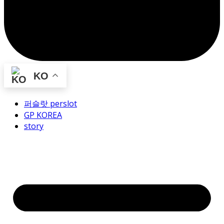
KO
퍼슬랏 perslot
GP KOREA
story