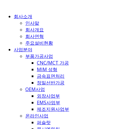
콘
텐
회사소개
츠
인사말
로
회사개요
건
회사연혁
너
주요설비현황
뛰
사업분야
기
부품가공사업
CNC/MCT 가공
MIM 성형
금속표면처리
정밀선반가공
OEM사업
외장사업부
EMS사업부
제조지원사업부
온라인사업
퍼슬랏