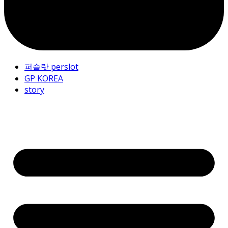
퍼슬랏 perslot
GP KOREA
story