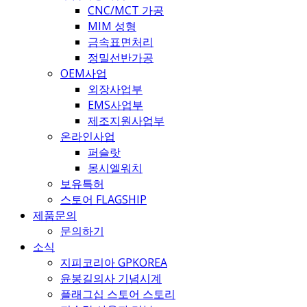
CNC/MCT 가공
MIM 성형
금속표면처리
정밀선반가공
OEM사업
외장사업부
EMS사업부
제조지원사업부
온라인사업
퍼슬랏
몽시엘워치
보유특허
스토어 FLAGSHIP
제품문의
문의하기
소식
지피코리아 GPKOREA
윤봉길의사 기념시계
플래그십 스토어 스토리